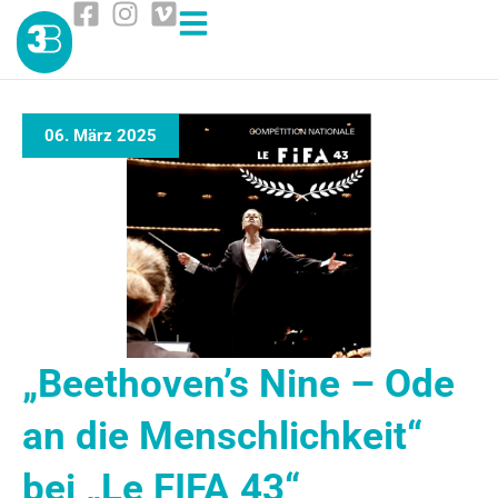
06. März 2025
„Beethoven’s Nine – Ode
an die Menschlichkeit“
bei „Le FIFA 43“