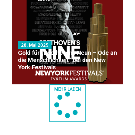
28. Mai 2025
Gold für „Beethovens Neun – Ode an
die Menschlichkeit“ bei den New
York Festivals
MEHR LADEN