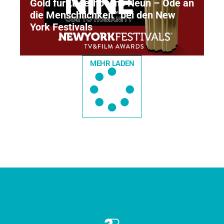
Gold für „Beethovens Neun – Ode an
die Menschlichkeit“ bei den New
York Festivals
MEHR LADEN