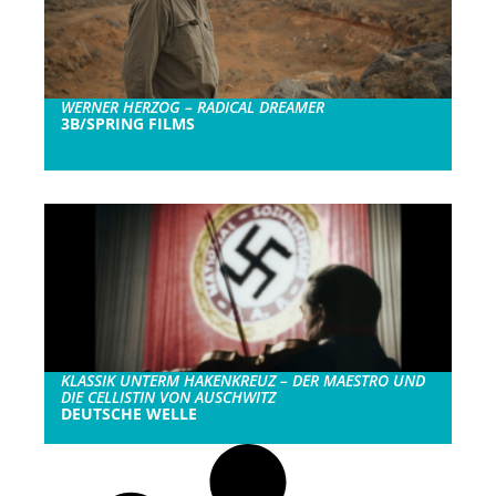
WERNER HERZOG – RADICAL DREAMER
3B/SPRING FILMS
KLASSIK UNTERM HAKENKREUZ – DER MAESTRO UND
DIE CELLISTIN VON AUSCHWITZ
DEUTSCHE WELLE