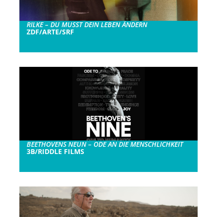
RILKE – DU MUSST DEIN LEBEN ÄNDERN
ZDF/ARTE/SRF
BEETHOVENS NEUN – ODE AN DIE MENSCHLICHKEIT
3B/RIDDLE FILMS