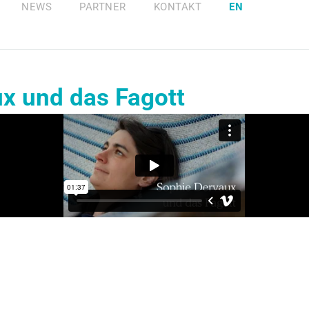
NEWS
PARTNER
KONTAKT
EN
x und das Fagott