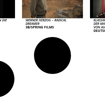
 DIE
WERNER HERZOG – RADICAL
KLASSI
DREAMER
DER MA
3B/SPRING FILMS
VON AU
DEUTS