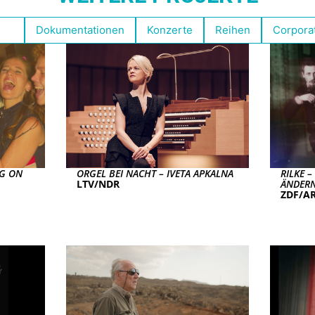
len
Dokumentationen
Konzerte
Reihen
Corpora
NG ON
ORGEL BEI NACHT – IVETA APKALNA
RILKE 
LTV/NDR
ÄNDER
ZDF/AR