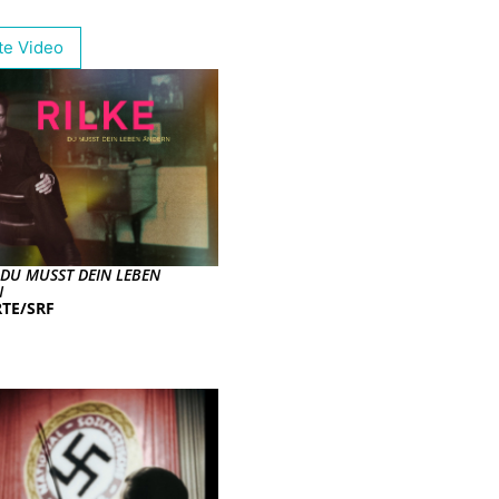
te Video
– DU MUSST DEIN LEBEN
N
TE/SRF