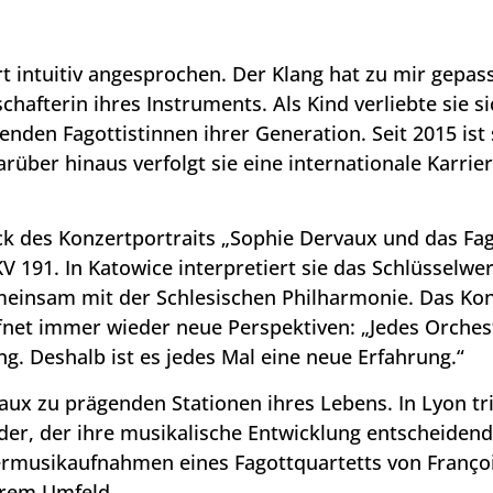
t intuitiv angesprochen. Der Klang hat zu mir gepass
schafterin ihres Instruments. Als Kind verliebte sie s
enden Fagottistinnen ihrer Generation. Seit 2015 ist 
über hinaus verfolgt sie eine internationale Karriere
k des Konzertportraits „Sophie Dervaux und das Fag
V 191. In Katowice interpretiert sie das Schlüsselwer
meinsam mit der Schlesischen Philharmonie. Das Konz
ffnet immer wieder neue Perspektiven: „Jedes Orches
ng. Deshalb ist es jedes Mal eine neue Erfahrung.“
aux zu prägenden Stationen ihres Lebens. In Lyon tri
er, der ihre musikalische Entwicklung entscheidend
ermusikaufnahmen eines Fagottquartetts von Franço
hrem Umfeld.