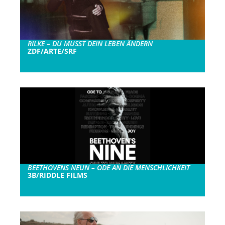
RILKE – DU MUSST DEIN LEBEN ÄNDERN
ZDF/ARTE/SRF
BEETHOVENS NEUN – ODE AN DIE MENSCHLICHKEIT
3B/RIDDLE FILMS