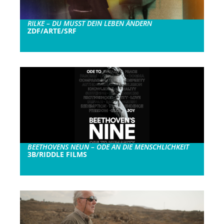
RILKE – DU MUSST DEIN LEBEN ÄNDERN
ZDF/ARTE/SRF
BEETHOVENS NEUN – ODE AN DIE MENSCHLICHKEIT
3B/RIDDLE FILMS