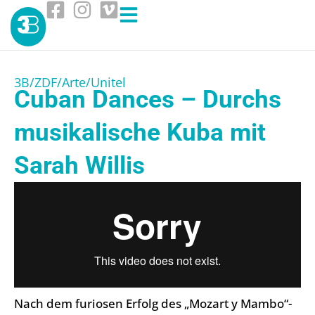
3B/ZDF/Arte/Unitel
Cuban Dances – Durchs
musikalische Kuba mit
Sarah Willis
Nach dem furiosen Erfolg des „Mozart y Mambo“-