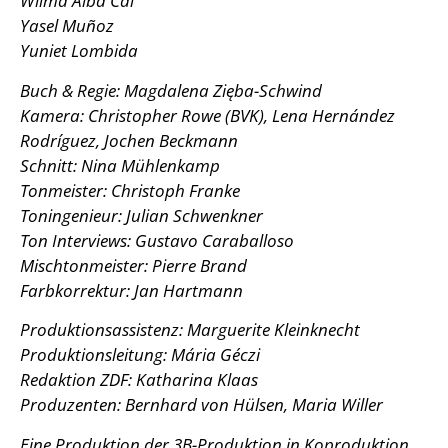
Wilma Alba Cal
Yasel Muñoz
Yuniet Lombida
Buch & Regie: Magdalena Zięba-Schwind
Kamera: Christopher Rowe (BVK), Lena Hernández
Rodríguez, Jochen Beckmann
Schnitt: Nina Mühlenkamp
Tonmeister: Christoph Franke
Toningenieur: Julian Schwenkner
Ton Interviews: Gustavo Caraballoso
Mischtonmeister: Pierre Brand
Farbkorrektur: Jan Hartmann
Produktionsassistenz: Marguerite Kleinknecht
Produktionsleitung: Mária Géczi
Redaktion ZDF: Katharina Klaas
Produzenten: Bernhard von Hülsen, Maria Willer
Eine Produktion der 3B-Produktion in Koproduktion