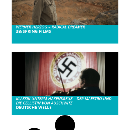
WERNER HERZOG – RADICAL DREAMER
3B/SPRING FILMS
KLASSIK UNTERM HAKENKREUZ – DER MAESTRO UND
DIE CELLISTIN VON AUSCHWITZ
DEUTSCHE WELLE