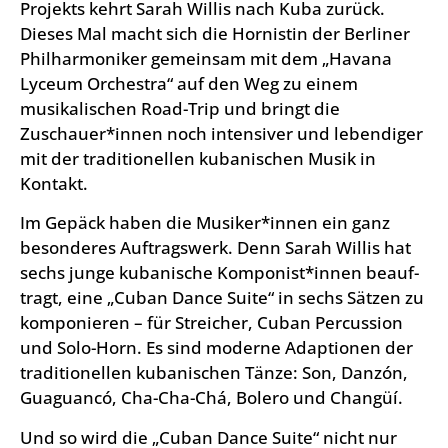
Projekts kehrt Sarah Willis nach Kuba zurück.
Dieses Mal macht sich die Hornistin der Berliner
Philharmoniker gemeinsam mit dem „Havana
Lyceum Orchestra“ auf den Weg zu einem
musikalischen Road-Trip und bringt die
Zuschauer*innen noch inten­siver und leben­diger
mit der tradi­tionellen kuba­­nischen Musik in
Kontakt.
Im Gepäck haben die Musiker*innen ein ganz
besonderes Auftragswerk. Denn Sarah Willis hat
sechs junge kubanische Kom­ponist*innen beauf­
tragt, eine „Cuban Dance Suite“ in sechs Sätzen zu
komponieren – für Streicher, Cuban Percus­sion
und Solo-Horn. Es sind moderne Adap­tionen der
tradi­tionellen kubanischen Tänze: Son, Danzón,
Guaguancó, Cha-Cha-Chá, Bolero und Changüí.
Und so wird die „Cuban Dance Suite“ nicht nur