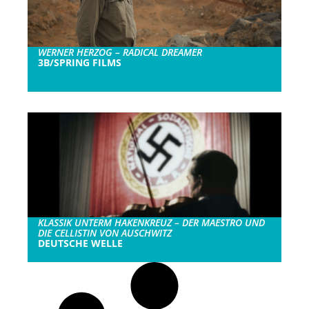
WERNER HERZOG – RADICAL DREAMER
3B/SPRING FILMS
KLASSIK UNTERM HAKENKREUZ – DER MAESTRO UND
DIE CELLISTIN VON AUSCHWITZ
DEUTSCHE WELLE