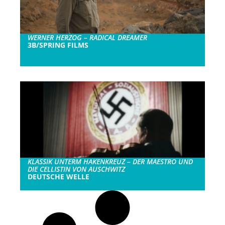
WERNER HERZOG – RADICAL DREAMER
3B/SPRING FILMS
KLASSIK UNTERM HAKENKREUZ – DER MAESTRO UND
DIE CELLISTIN VON AUSCHWITZ
DEUTSCHE WELLE