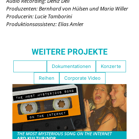
Audio Recording: Deniz Deli
Produzenten: Bernhard von Hülsen und Maria Willer
Producerin: Lucie Tamborini
Produktionsassistenz: Elias Amle
r
WEITERE PROJEKTE
Empfohlen
Dokumentationen
Konzerte
Reihen
Corporate Video
THE MOST MYSTERIOUS SONG ON THE INTERNET
ARD KULTUR/NDR